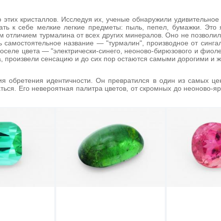
 этих кристаллов. Исследуя их, ученые обнаружили удивительное
вать к себе мелкие легкие предметы: пыль, пепел, бумажки. Это 
м отличием турмалина от всех других минералов. Оно не позволил
 самостоятельное название — "турмалин", производное от сингальс
селе цвета — "электрически-синего, неоново-бирюзового и фиоле
а, произвели сенсацию и до сих пор остаются самыми дорогими и
я обретения идентичности. Он превратился в один из самых ц
ться. Его невероятная палитра цветов, от скромных до неоново-я