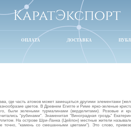
ОПЛАТА
ДОСТАВКА
ПУБ
ва, где часть атомов может замещаться другими элементами (желез
азнообразие цветов. В Древнем Египте и Риме ярко-зеленые крист
его, были зелеными турмалинами (верделитами). Розовые и кр
читались "рубинами". Знаменитая "Виноградная гроздь" Екатерины
ллитом. На острове Шри-Ланка (Цейлон) местные жители называли 
е точно, "камень со смешанными цветами"). Это слово, привез