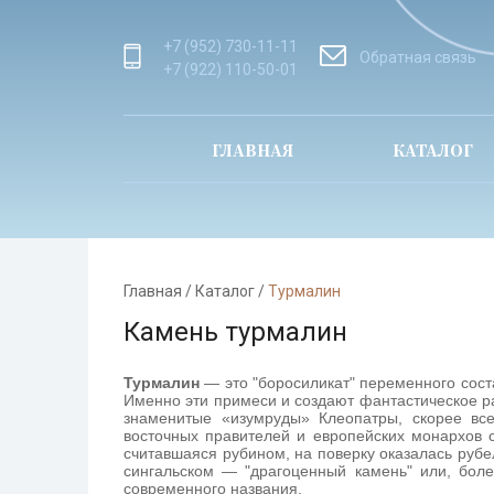
+7 (952) 730-11-11
Обратная связь
+7 (922) 110-50-01
ГЛАВНАЯ
КАТАЛОГ
Главная
/
Каталог
/
Турмалин
Камень турмалин
Турмалин
— это "боросиликат" переменного соста
Именно эти примеси и создают фантастическое р
знаменитые «изумруды» Клеопатры, скорее вс
восточных правителей и европейских монархов с
считавшаяся рубином, на поверку оказалась рубе
сингальском — "драгоценный камень" или, боле
современного названия.