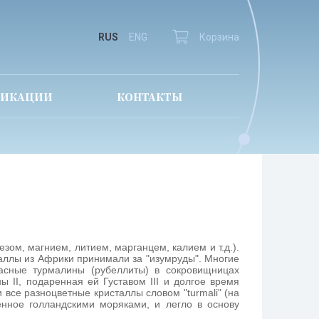
RUS
ENG
Корзина
ЛИКАЦИИ
КОНТАКТЫ
ом, магнием, литием, марганцем, калием и т.д.).
аллы из Африки принимали за "изумруды". Многие
асные турмалины (рубеллиты) в сокровищницах
 II, подаренная ей Густавом III и долгое время
все разноцветные кристаллы словом "turmali" (на
енное голландскими моряками, и легло в основу