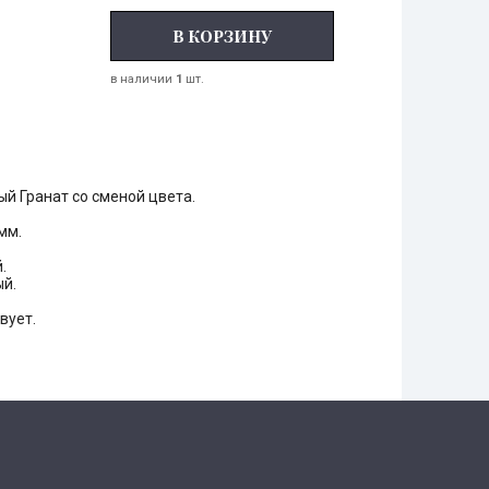
В КОРЗИНУ
в наличии
1
шт.
й Гранат со сменой цвета.
 мм.
.
ый.
вует.