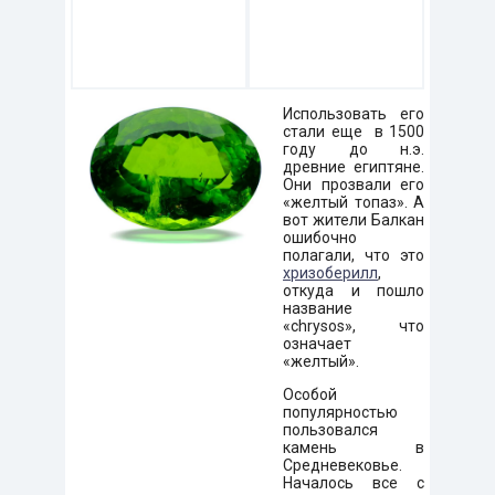
Использовать его
стали еще в 1500
году до н.э.
древние египтяне.
Они прозвали его
«желтый топаз». А
вот жители Балкан
ошибочно
полагали, что это
хризоберилл
,
откуда и пошло
название
«chrysos», что
означает
«желтый».
Особой
популярностью
пользовался
камень в
Средневековье.
Началось все с