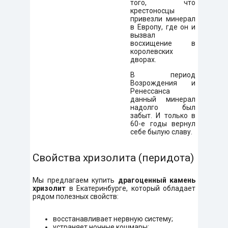
того, что
крестоносцы
привезли минерал
в Европу, где он и
вызвал
восхищение в
королевских
дворах.
В период
Возрождения и
Ренессанса
данный минерал
надолго был
забыт. И только в
60-е годы вернул
себе былую славу.
Свойства хризолита (перидота)
Мы предлагаем купить
драгоценный камень
хризолит
в Екатеринбурге, который обладает
рядом полезных свойств:
восстанавливает нервную систему;
устраняет ночные кошмары;