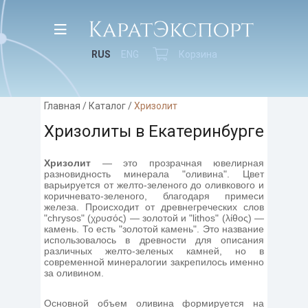
RUS
ENG
Корзина
Главная
/
Каталог
/
Хризолит
Хризолиты в Екатеринбурге
Хризолит
— это прозрачная ювелирная
разновидность минерала "оливина". Цвет
варьируется от желто-зеленого до оливкового и
коричневато-зеленого, благодаря примеси
железа. Происходит от древнегреческих слов
"chrysos" (χρυσός) — золотой и "lithos" (λίθος) —
камень. То есть "золотой камень". Это название
использовалось в древности для описания
различных желто-зеленых камней, но в
современной минералогии закрепилось именно
за оливином.
Основной объем оливина формируется на