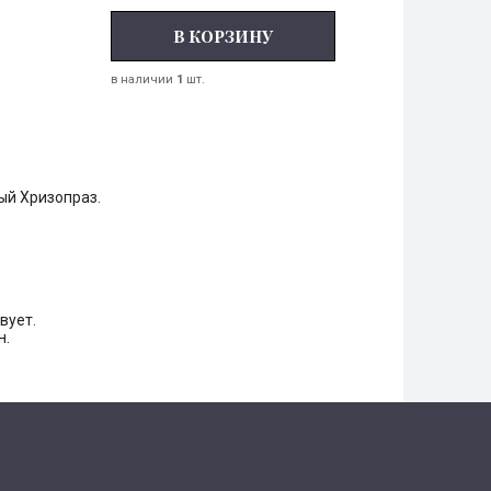
В КОРЗИНУ
в наличии
1
шт.
ый Хризопраз.
вует.
н.