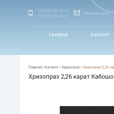
+7 (952) 730-11-11
Обратная связь
+7 (922) 110-50-01
ГЛАВНАЯ
КАТАЛОГ
Главная
/
Каталог
/
Хризопраз
/
Хризопраз 2,26 к
Хризопраз 2,26 карат Кабошо