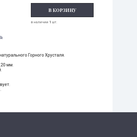
В КОРЗИНУ
в наличии
1
шт.
ль
натурального Горного Хрусталя.
.20 мм.
.
вует.
.