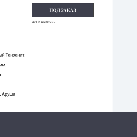
ПОД ЗАКАЗ
нет в наличии
ый Танзанит.
 мм.
.
, Аруша