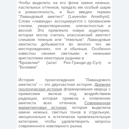
Чтобы выделить на его фоне камни нежных,
пастельных оттенков, придать им особый шарм
и романтичность, и был введен термин
"Лавандовый аметист" (Lavender Amethyst).
Слово «лаванда» ассоциируется с прованским
стилем, умиротворением, элегантностью и
весной. Это привлекло новую аудиторию,
которая могла считать классический аметист
слишком темным или "тяжелым". Лавандовые
аметисты добываются во многих тех же
месторождениях, что и обычные. Особенно
известны своими светлыми и нежными
кристаллами некоторые рудники в
*Бразилии* (штат Рих-Гранди-ду-Сул) и
"Боливии".
История происхождения "Лавандового
аметиста" — это двухчастная история:
Древняя
геологическая история
формирования кварца с
примесями железа под воздействием
радиации, которая привела к появлению
аметиста всех оттенков.
Современная
маркетинговая история
, которая выделила
камни нежных, светлых тонов в отдельную,
эмоционально и эстетически привлекательную
категорию, чтобы удовлетворить запросы
современного ювелирного рынка.