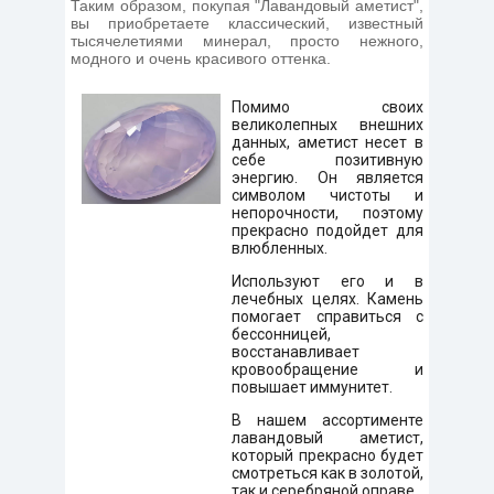
Таким образом, покупая "Лавандовый аметист",
вы приобретаете классический, известный
тысячелетиями минерал, просто нежного,
модного и очень красивого оттенка.
Помимо своих
великолепных внешних
данных, аметист несет в
себе позитивную
энергию. Он является
символом чистоты и
непорочности, поэтому
прекрасно подойдет для
влюбленных.
Используют его и в
лечебных целях. Камень
помогает справиться с
бессонницей,
восстанавливает
кровообращение и
повышает иммунитет.
В нашем ассортименте
лавандовый аметист,
который прекрасно будет
смотреться как в золотой,
так и серебряной оправе.